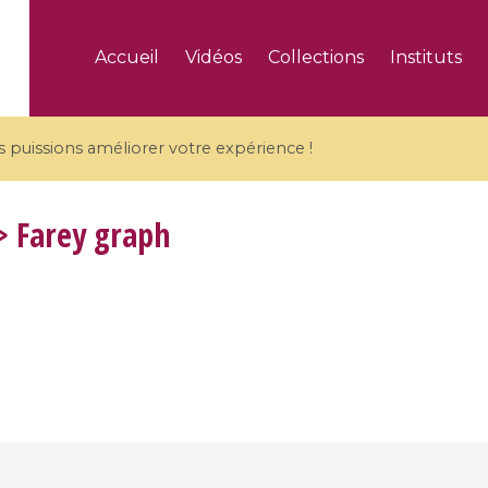
Accueil
Vidéos
Collections
Instituts
puissions améliorer votre expérience !
 Farey graph
5 videos
ranches and affine
Algebraic geometry an
groups / Branches de
geometry / Géométrie 
et groupes quantiques
et géométrie complexe