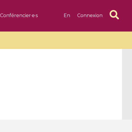
Conférencier·e·s
En
Connexion
6 videos
1 videos
d complex
CIMPA-CIRM Fellowships «
algébrique
Research in Residence »
Introduction to Dissipative
Dynamical Systems in Infinite
Dimensions and Their
Applications