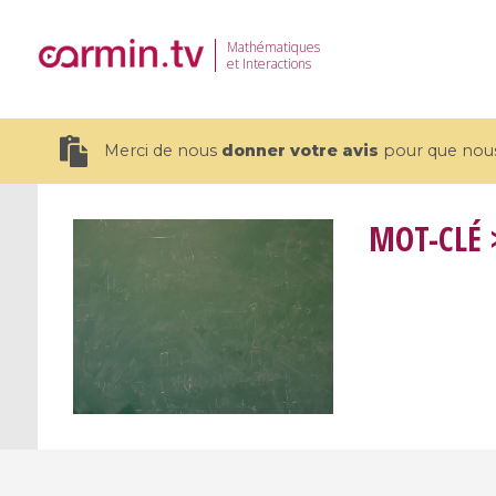
Mathématiques
et Interactions
Merci de nous
donner votre avis
pour que nous 
MOT-CLÉ
>
19 videos
CEMRACS 2026 : Modeling and AI
Coulomb b
for Environmental Transition /
quantum 
Centre d'Eté Mathématique de
Coulomb 
Recherche Avancée en Calcul
affines
Scientifique