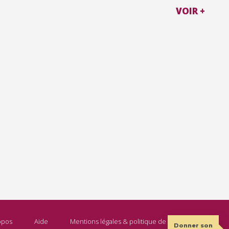
VOIR +
opos
Aide
Mentions légales & politique de confidentialité
Donner son