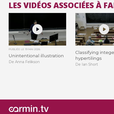
LES VIDÉOS ASSOCIÉES À F
PUBLIÉE LE
19 MAI 2026
Classifying intege
Unintentional illustration
hypertilings
De Anna Felikson
De Ian Short