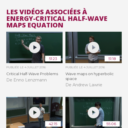
LES VIDÉOS ASSOCIÉES À
ENERGY-CRITICAL HALF-WAVE
MAPS EQUATION
51:23
51:18
PUBLIÉE LE
4 JUILLET 2016
PUBLIÉE LE
4 JUILLET 2016
Critical Half-Wave Problems
Wave maps on hyperbolic
space
De Enno Lenzmann
De Andrew Lawrie
42:15
55:06