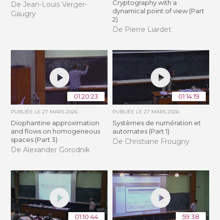
Cryptography with a
De Jean-Louis Verger-
dynamical point of view (Part
Gaugry
2)
De Pierre Liardet
01:20:23
01:14:19
PUBLIÉE LE
27 MARS 2026
PUBLIÉE LE
27 MARS 2026
Diophantine approximation
Systèmes de numération et
and flows on homogeneous
automates (Part 1)
spaces (Part 3)
De Christiane Frougny
De Alexander Gorodnik
01:10:44
59:38