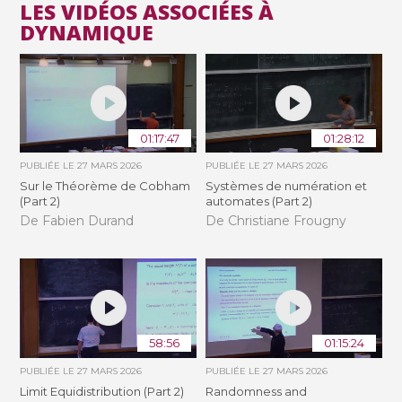
LES VIDÉOS ASSOCIÉES À
DYNAMIQUE
01:17:47
01:28:12
PUBLIÉE LE
27 MARS 2026
PUBLIÉE LE
27 MARS 2026
Sur le Théorème de Cobham
Systèmes de numération et
(Part 2)
automates (Part 2)
De Fabien Durand
De Christiane Frougny
58:56
01:15:24
PUBLIÉE LE
27 MARS 2026
PUBLIÉE LE
27 MARS 2026
Limit Equidistribution (Part 2)
Randomness and