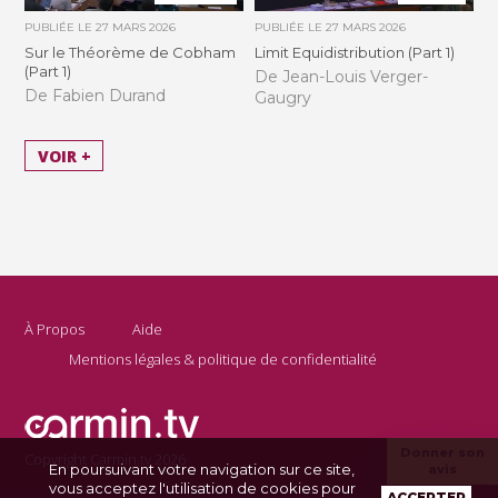
PUBLIÉE LE
27 MARS 2026
PUBLIÉE LE
27 MARS 2026
Sur le Théorème de Cobham
Limit Equidistribution (Part 1)
(Part 1)
De Jean-Louis Verger-
De Fabien Durand
Gaugry
VOIR +
À Propos
Aide
Mentions légales & politique de confidentialité
Donner son
Copyright Carmin.tv 2026
En poursuivant votre navigation sur ce site,
avis
vous acceptez l'utilisation de cookies pour
ACCEPTER