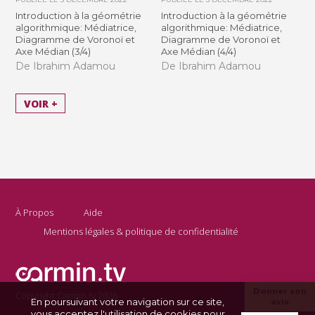
Introduction à la géométrie
Introduction à la géométrie
algorithmique: Médiatrice,
algorithmique: Médiatrice,
Diagramme de Voronoï et
Diagramme de Voronoï et
Axe Médian (3/4)
Axe Médian (4/4)
De Ibrahim Adamou
De Ibrahim Adamou
VOIR +
À Propos
Aide
Mentions légales & politique de confidentialité
Donner son
Copyright Carmin.tv 2026
En poursuivant votre navigation sur ce site,
avis
vous acceptez l'utilisation de cookies pour