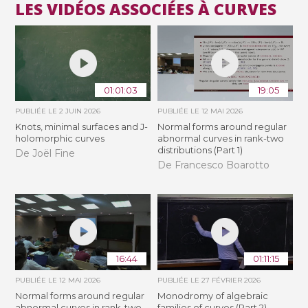
LES VIDÉOS ASSOCIÉES À CURVES
01:01:03
19:05
PUBLIÉE LE
2 JUIN 2026
PUBLIÉE LE
12 MAI 2026
Knots, minimal surfaces and J-
Normal forms around regular
holomorphic curves
abnormal curves in rank-two
distributions (Part 1)
De Joël Fine
De Francesco Boarotto
16:44
01:11:15
PUBLIÉE LE
12 MAI 2026
PUBLIÉE LE
27 FÉVRIER 2026
Normal forms around regular
Monodromy of algebraic
abnormal curves in rank-two
families of curves (Part 2)