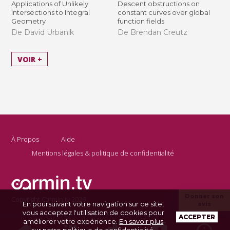
Applications of Unlikely
Descent obstructions on
Intersections to Integral
constant curves over global
Geometry
function fields
De David Urbanik
De Brendan Creutz
VOIR +
À Propos
Aide
Mentions légales & politique de confidentialité
Donner son
Copyright Carmin.tv 2026
En poursuivant votre navigation sur ce site,
avis
vous acceptez l'utilisation de cookies pour
ACCEPTER
améliorer votre expérience.
En savoir plus
sur notre politique de confidentialité
.