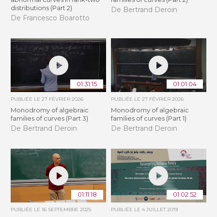
distributions (Part 2)
De Bertrand Deroin
De Francesco Boarotto
01:31:15
01:01:04
PUBLIÉE LE
27 FÉVRIER 2026
PUBLIÉE LE
27 FÉVRIER 2026
Monodromy of algebraic
Monodromy of algebraic
families of curves (Part 3)
families of curves (Part 1)
De Bertrand Deroin
De Bertrand Deroin
01:11:18
01:02:52
PUBLIÉE LE
16 SEPTEMBRE 2025
PUBLIÉE LE
4 JUILLET 2019