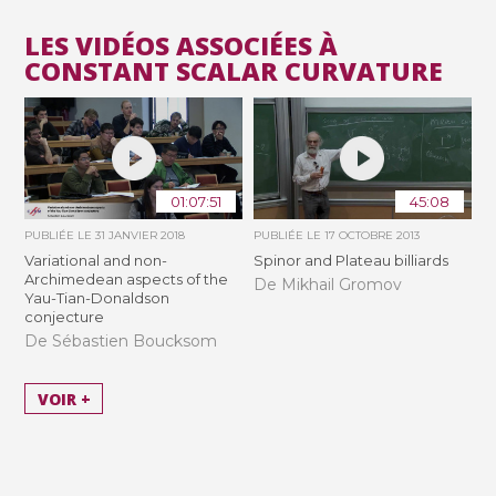
LES VIDÉOS ASSOCIÉES À
CONSTANT SCALAR CURVATURE
01:07:51
45:08
PUBLIÉE LE
31 JANVIER 2018
PUBLIÉE LE
17 OCTOBRE 2013
Variational and non-
Spinor and Plateau billiards
Archimedean aspects of the
De Mikhail Gromov
Yau-Tian-Donaldson
conjecture
De Sébastien Boucksom
VOIR +