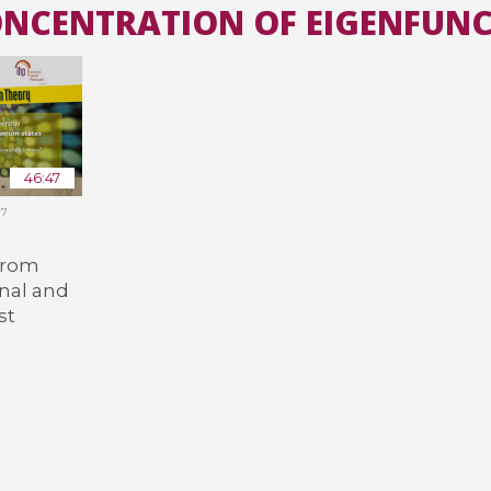
CONCENTRATION OF EIGENFUN
Toutes les collections
Tous les instituts
46:47
17
from
nal and
st