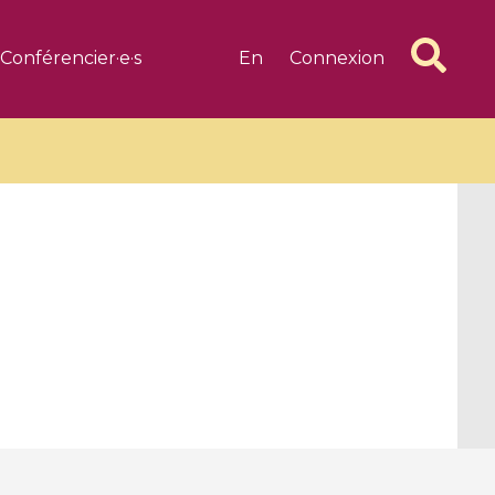
Conférencier·e·s
En
Connexion
6 videos
1 videos
d complex
CIMPA-CIRM Fellowships «
algébrique
Research in Residence »
Introduction to Dissipative
Dynamical Systems in Infinite
Dimensions and Their
Applications