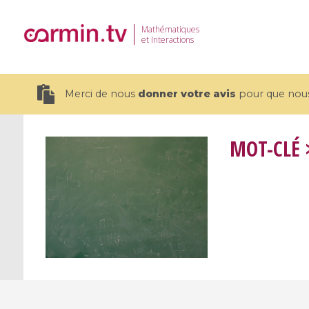
Mathématiques
et Interactions
Merci de nous
donner votre avis
pour que nous 
MOT-CLÉ
>
19 videos
CEMRACS 2026 : Modeling and AI
Coulomb b
for Environmental Transition /
quantum 
Centre d'Eté Mathématique de
Coulomb 
Recherche Avancée en Calcul
affines
Scientifique