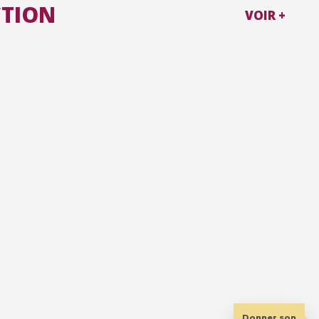
CTION
VOIR +
Donner son