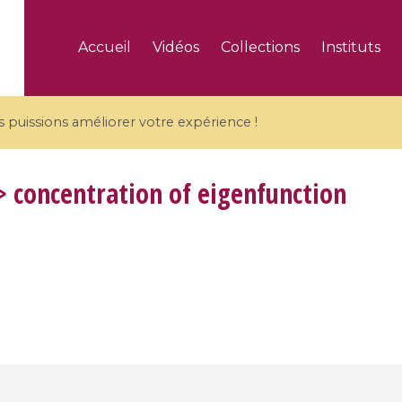
Accueil
Vidéos
Collections
Instituts
puissions améliorer votre expérience !
 concentration of eigenfunction
5 videos
ranches and affine
Algebraic geometry an
groups / Branches de
geometry / Géométrie 
et groupes quantiques
et géométrie complexe