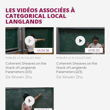
LES VIDÉOS ASSOCIÉES À
CATEGORICAL LOCAL
LANGLANDS
01:04:18
01:19:33
PUBLIÉE LE
16 JUILLET 2022
PUBLIÉE LE
15 JUILLET 2022
Coherent Sheaves on the
Coherent Sheaves on the
Stack of Langlands
Stack of Langlands
Parameters (3/3)
Parameters (2/3)
De Xinwen Zhu
De Xinwen Zhu