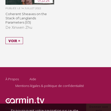
01:22:24
PUBLIÉE LE
14 JUILLET 2022
Coherent Sheaves on the
Stack of Langlands
Parameters (1/3)
De Xinwen Zhu
VOIR +
À Propos
Aide
Mentions légales & politique de confidentialité
Donner son
Copyright Carmin.tv 2026
En poursuivant votre navigation sur ce site,
avis