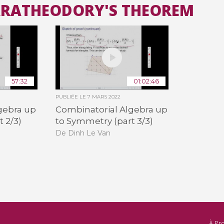
CARATHEODORY'S THEOREM
Toutes les collections
Tous les instituts
57:32
01:02:46
PUBLIÉE LE
7 MARS 2022
gebra up
Combinatorial Algebra up
 2/3)
to Symmetry (part 3/3)
De Dinh Le Van
À Pr