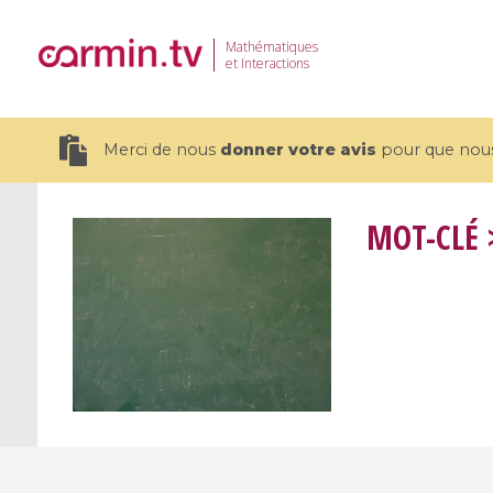
Mathématiques
et Interactions
Merci de nous
donner votre avis
pour que nous 
MOT-CLÉ
>
19 videos
CEMRACS 2026 : Modeling and AI
Coulomb b
for Environmental Transition /
quantum 
Centre d'Eté Mathématique de
Coulomb 
Recherche Avancée en Calcul
affines
Scientifique