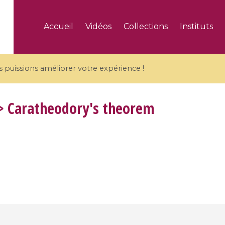
Accueil
Vidéos
Collections
Instituts
puissions améliorer votre expérience !
 Caratheodory's theorem
5 videos
ranches and affine
Algebraic geometry an
groups / Branches de
geometry / Géométrie 
et groupes quantiques
et géométrie complexe