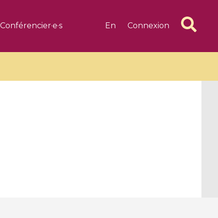
Conférencier·e·s
En
Connexion
6 videos
1 videos
d complex
CIMPA-CIRM Fellowships «
algébrique
Research in Residence »
Introduction to Dissipative
Dynamical Systems in Infinite
Dimensions and Their
Applications