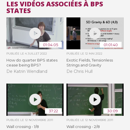
LES VIDÉOS ASSOCIÉES À BPS
STATES
01:04:05
01:01:40
PUBLIÉE LE
4 JUILLET 2022
PUBLIÉE LE
12 MAI 2022
How do quarter BPS states
Exotic Fields, Tensionless
cease being BPS?
Strings and Gravity
De Katrin Wendland
De Chris Hull
37:22
30:09
PUBLIÉE LE
12 NOVEMBRE 2011
PUBLIÉE LE
12 NOVEMBRE 2011
Wall crossing - 1/8
Wall crossing - 2/8