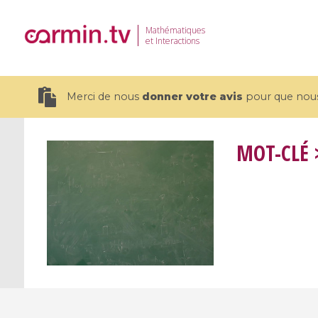
Mathématiques
et Interactions
Merci de nous
donner votre avis
pour que nous 
MOT-CLÉ
>
19 videos
CEMRACS 2026 : Modeling and AI
Coulomb b
for Environmental Transition /
quantum 
Centre d'Eté Mathématique de
Coulomb 
Recherche Avancée en Calcul
affines
Scientifique