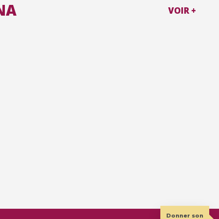
NA
VOIR +
Donner son