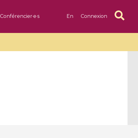
Conférencier·e·s
En
Connexion
6 videos
1 videos
d complex
CIMPA-CIRM Fellowships «
algébrique
Research in Residence »
Introduction to Dissipative
Dynamical Systems in Infinite
Dimensions and Their
Applications