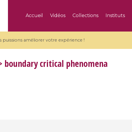
Accueil
Vidéos
Collections
Instituts
puissions améliorer votre expérience !
 boundary critical phenomena
5 videos
ranches and affine
Algebraic geometry an
groups / Branches de
geometry / Géométrie 
et groupes quantiques
et géométrie complexe