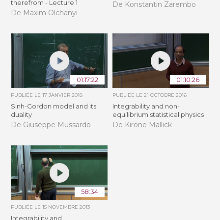
therefrom - Lecture 1
De Konstantin Zarembo
De Maxim Olchanyi
01:17:22
01:10:26
PUBLIÉE LE
17 JANVIER 2018
PUBLIÉE LE
21 OCTOBRE 2016
Sinh-Gordon model and its
Integrability and non-
duality
equilibrium statistical physics
De Giuseppe Mussardo
De Kirone Mallick
58:34
PUBLIÉE LE
15 NOVEMBRE 2013
Integrability and