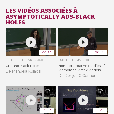
LES VIDÉOS ASSOCIÉES À
ASYMPTOTICALLY ADS-BLACK
HOLES
44:37
01:20:13
PUBLIÉE LE
15 FÉVRIER 2020
PUBLIÉE LE
1 MARS 2019
CFT and Black Holes
Non-perturbative Studies of
Membrane Matrix Models
De Manuela Kulaxizi
De Denjoe O’Connor
45:17
51:41