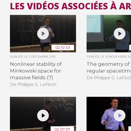
LES VIDÉOS ASSOCIÉES À 
02:10:33
PUBLIÉE LE
5 DÉCEMBRE 2015
PUBLIÉE LE
19 NOVEMBRE 20
Nonlinear stability of
The geometry of
Minkowski space for
regular spacetim
massive fields (7)
De Philippe G. LeFloc
De Philippe G. LeFloch
02:07:07