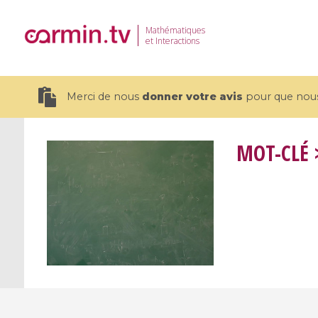
Mathématiques
et Interactions
Merci de nous
donner votre avis
pour que nous 
MOT-CLÉ
>
19 videos
CEMRACS 2026 : Modeling and AI
Coulomb b
for Environmental Transition /
quantum 
Centre d'Eté Mathématique de
Coulomb 
Recherche Avancée en Calcul
affines
Scientifique