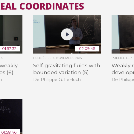
AREAL COORDINATES
Toutes les collections
Tous les instituts
01:57:32
02:09:45
15
PUBLIÉE LE
10 NOVEMBRE 2015
PUBLIÉE LE
4
 weakly
Self-gravitating fluids with
Weakly 
es (6)
bounded variation (5)
develop
h
De Philippe G. LeFloch
De Philipp
01:58:46