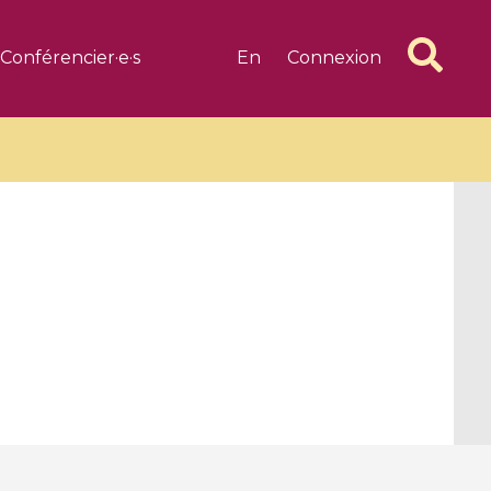
Conférencier·e·s
En
Connexion
6 videos
1 videos
d complex
CIMPA-CIRM Fellowships «
algébrique
Research in Residence »
Introduction to Dissipative
Dynamical Systems in Infinite
Dimensions and Their
Applications