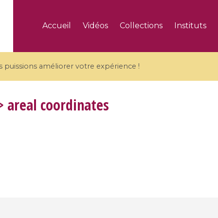
Accueil
Vidéos
Collections
Instituts
puissions améliorer votre expérience !
 areal coordinates
5 videos
ranches and affine
Algebraic geometry an
groups / Branches de
geometry / Géométrie 
et groupes quantiques
et géométrie complexe