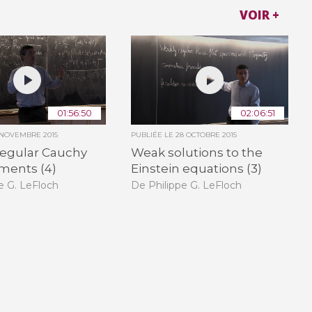
VOIR +
01:56:50
02:06:51
 NOVEMBRE 2015
PUBLIÉE LE
28 OCTOBRE 2015
regular Cauchy
Weak solutions to the
ments (4)
Einstein equations (3)
e G. LeFloch
De Philippe G. LeFloch