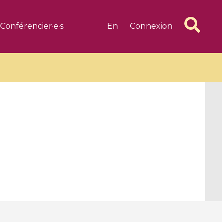
Conférencier·e·s
En
Connexion
6 videos
1 videos
d complex
CIMPA-CIRM Fellowships «
algébrique
Research in Residence »
Introduction to Dissipative
Dynamical Systems in Infinite
Dimensions and Their
Applications