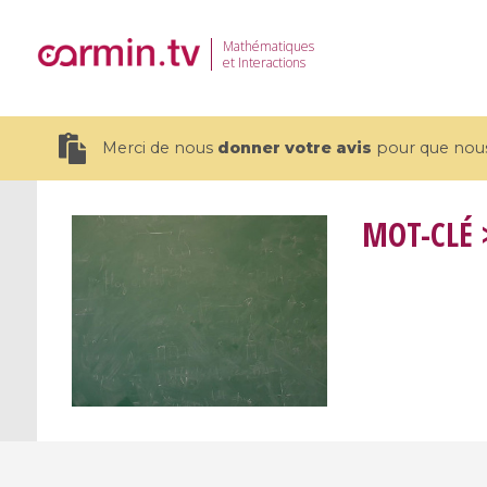
Mathématiques
et Interactions
Merci de nous
donner votre avis
pour que nous 
MOT-CLÉ
>
19 videos
CEMRACS 2026 : Modeling and AI
Coulomb b
for Environmental Transition /
quantum 
Centre d'Eté Mathématique de
Coulomb 
Recherche Avancée en Calcul
affines
Scientifique