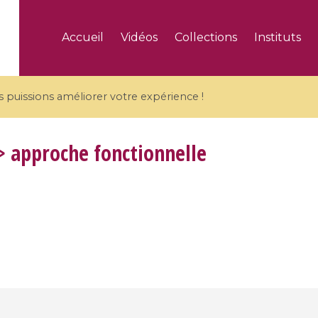
Accueil
Vidéos
Collections
Instituts
puissions améliorer votre expérience !
 approche fonctionnelle
5 videos
ranches and affine
Algebraic geometry an
groups / Branches de
geometry / Géométrie 
et groupes quantiques
et géométrie complexe