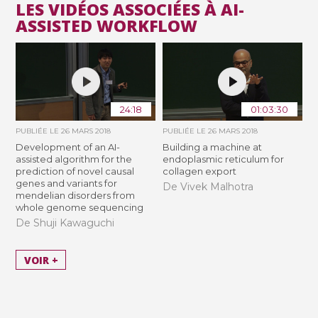
LES VIDÉOS ASSOCIÉES À AI-
ASSISTED WORKFLOW
24:18
01:03:30
PUBLIÉE LE
26 MARS 2018
PUBLIÉE LE
26 MARS 2018
Development of an AI-
Building a machine at
assisted algorithm for the
endoplasmic reticulum for
prediction of novel causal
collagen export
genes and variants for
De Vivek Malhotra
mendelian disorders from
whole genome sequencing
De Shuji Kawaguchi
VOIR +