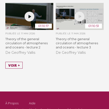
01:10:17
01:10:51
PUBLIÉE LE
11 MAI 2026
PUBLIÉE LE
11 MAI 2026
Theory of the general
Theory of the general
circulation of atmospheres
circulation of atmospheres
and oceans - lecture 2
and oceans - lecture 3
De Geoffrey Vallis
De Geoffrey Vallis
VOIR +
À Propos
Aide