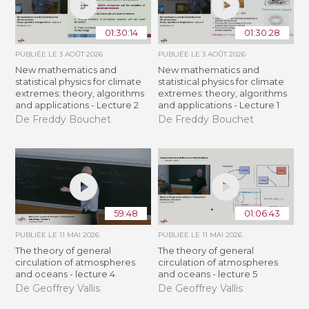
01:30:14
01:30:28
PUBLIÉE LE
3 AOÛT 2026
PUBLIÉE LE
3 AOÛT 2026
New mathematics and
New mathematics and
statistical physics for climate
statistical physics for climate
extremes: theory, algorithms
extremes: theory, algorithms
and applications - Lecture 2
and applications - Lecture 1
De Freddy Bouchet
De Freddy Bouchet
59:48
01:06:43
PUBLIÉE LE
11 MAI 2026
PUBLIÉE LE
11 MAI 2026
The theory of general
The theory of general
circulation of atmospheres
circulation of atmospheres
and oceans - lecture 4
and oceans - lecture 5
De Geoffrey Vallis
De Geoffrey Vallis