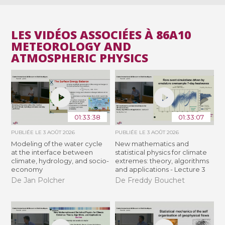
LES VIDÉOS ASSOCIÉES À 86A10
METEOROLOGY AND
ATMOSPHERIC PHYSICS
01:33:38
01:33:07
PUBLIÉE LE
3 AOÛT 2026
PUBLIÉE LE
3 AOÛT 2026
Modeling of the water cycle
New mathematics and
at the interface between
statistical physics for climate
climate, hydrology, and socio-
extremes: theory, algorithms
economy
and applications - Lecture 3
De Jan Polcher
De Freddy Bouchet