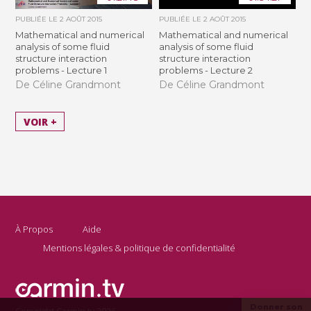
PUBLIÉE LE
2 AOÛT 2015
PUBLIÉE LE
2 AOÛT 2015
Mathematical and numerical
Mathematical and numerical
analysis of some fluid
analysis of some fluid
structure interaction
structure interaction
problems - Lecture 1
problems - Lecture 2
De Céline Grandmont
De Céline Grandmont
VOIR +
À Propos
Aide
Mentions légales & politique de confidentialité
Donner son
Copyright Carmin.tv 2026