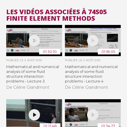
LES VIDÉOS ASSOCIÉES À 74S05
FINITE ELEMENT METHODS
01:30:10
01:18:05
PUBLIÉE LE
2 AOÛT 2015
PUBLIÉE LE
2 AOÛT 2015
Mathematical and numerical
Mathematical and numerical
analysis of some fluid
analysis of some fluid
structure interaction
structure interaction
problems - Lecture 3
problems - Lecture 4
De Céline Grandmont
De Céline Grandmont
01:21:48
01:34:27