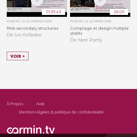
01:29:43
26:05
PUBLIÉE LE
23 JANVIER 2019
PUBLIÉE LE
22 MARS 2018
RNA secondary structures
Comptage et design multiple
d'ARN
De Ivo Hofacker
De Yann Ponty
VOIR +
À Propos
Aide
Mentions légales & politique de confidentialité