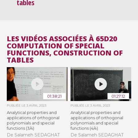
tables
LES VIDÉOS ASSOCIÉES À 65D20
COMPUTATION OF SPECIAL
FUNCTIONS, CONSTRUCTION OF
TABLES
01:38:21
01:27:12
PUBLIÉE LE
3 AVRIL 2023
PUBLIÉE LE
3 AVRIL 2023
Analytical properties and
Analytical properties and
applications of orthogonal
applications of orthogonal
polynomials and special
polynomials and special
functions (3/4)
functions (4/4)
De Salameh SEDAGHAT
De Salameh SEDAGHAT