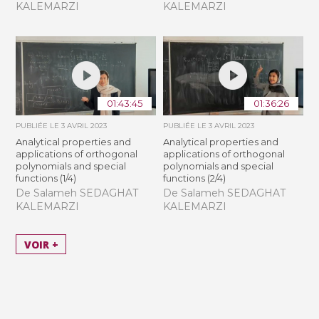
KALEMARZI
KALEMARZI
01:43:45
01:36:26
PUBLIÉE LE
3 AVRIL 2023
PUBLIÉE LE
3 AVRIL 2023
Analytical properties and
Analytical properties and
applications of orthogonal
applications of orthogonal
polynomials and special
polynomials and special
functions (1/4)
functions (2/4)
De Salameh SEDAGHAT
De Salameh SEDAGHAT
KALEMARZI
KALEMARZI
VOIR +