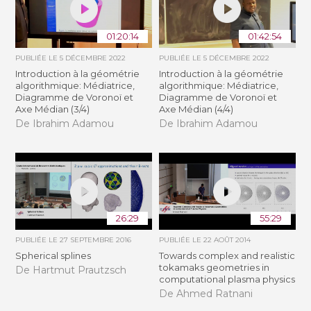
01:20:14
01:42:54
PUBLIÉE LE
5 DÉCEMBRE 2022
PUBLIÉE LE
5 DÉCEMBRE 2022
Introduction à la géométrie
Introduction à la géométrie
algorithmique: Médiatrice,
algorithmique: Médiatrice,
Diagramme de Voronoï et
Diagramme de Voronoï et
Axe Médian (3/4)
Axe Médian (4/4)
De Ibrahim Adamou
De Ibrahim Adamou
26:29
55:29
PUBLIÉE LE
27 SEPTEMBRE 2016
PUBLIÉE LE
22 AOÛT 2014
Spherical splines
Towards complex and realistic
tokamaks geometries in
De Hartmut Prautzsch
computational plasma physics
De Ahmed Ratnani