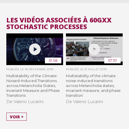
LES VIDÉOS ASSOCIÉES À 60GXX
STOCHASTIC PROCESSES
51:38
57:57
PUBLIÉE LE
18 DÉCEMBRE 2019
PUBLIÉE LE
31 JUILLET 2019
Multistability of the Climate:
Multistability of the climate :
Noised-Induced Transitions
noise-induced transitions
across Melancholia States,
across Melancholia states,
Invariant Measure and Phase
invariant measure, and phase
Transitions
transition
De Valerio Lucarini
De Valerio Lucarini
VOIR +