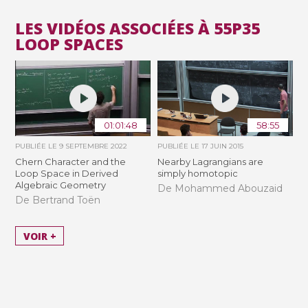
LES VIDÉOS ASSOCIÉES À 55P35
LOOP SPACES
01:01:48
58:55
PUBLIÉE LE
9 SEPTEMBRE 2022
PUBLIÉE LE
17 JUIN 2015
Chern Character and the
Nearby Lagrangians are
Loop Space in Derived
simply homotopic
Algebraic Geometry
De Mohammed Abouzaid
De Bertrand Toën
VOIR +