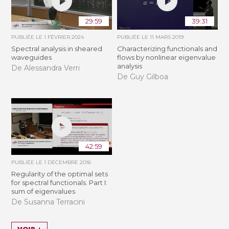
29:59
39:31
PUBLIÉE LE
1 FÉVRIER 2024
PUBLIÉE LE
11 MARS 2019
Spectral analysis in sheared
Characterizing functionals and
waveguides
flows by nonlinear eigenvalue
analysis
De Alessandra Verri
De Guy Gilboa
42:59
PUBLIÉE LE
1 DÉCEMBRE 2016
Regularity of the optimal sets
for spectral functionals. Part I:
sum of eigenvalues
De Susanna Terracini
VOIR +