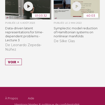
01:03:32
40:03
PUBLIÉE LE
4 AOÛT 2023
PUBLIÉE LE
2 MAI 2022
Data-driven latent
Symplectic model reduction
representations for time-
of Hamiltonian systems on
dependent problems -
nonlinear manifolds
Lecture 3
De Silke Glas
De Leonardo Zepeda-
Núñez
VOIR +
À Propos
Aide
Mentions légales & politique de confidentialité