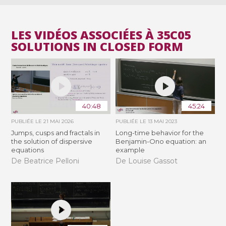
LES VIDÉOS ASSOCIÉES À 35C05
SOLUTIONS IN CLOSED FORM
40:48
45:24
PUBLIÉE LE
21 MAI 2026
PUBLIÉE LE
13 MAI 2023
Jumps, cusps and fractals in
Long-time behavior for the
the solution of dispersive
Benjamin-Ono equation: an
equations
example
De Beatrice Pelloni
De Louise Gassot