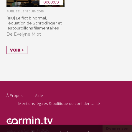
01:09:09
PUBLIÉE LE
18 JUIN 2016
[1118] Le flot binormal,
l'équation de Schrödinger et
les tourbillons filamentaires
De Evelyne Miot
VOIR +
À Propos
Aide
Mentions légales & politique de confidentialité
Donner son
Copyright Carmin.tv 2026