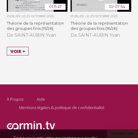
01:11:47
02:07:54
PUBLIÉE LE
23 OCTOBRE 2025
PUBLIÉE LE
23 OCTOBRE 2025
Théorie de la représentation
Théorie de la représentation
des groupes finis (15/26)
des groupes finis (16/26)
De SAINT-AUBIN Yvan
De SAINT-AUBIN Yvan
VOIR +
À Propos
Aide
Mentions légales & politique de confidentialité
Donner son
Copyright Carmin.tv 2026
En poursuivant votre navigation sur ce site,