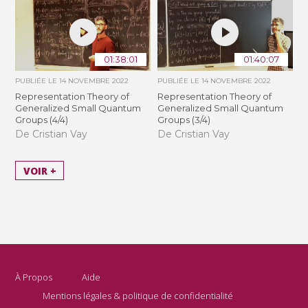
01:38:01
01:40:07
PUBLIÉE LE
14 NOVEMBRE 2022
PUBLIÉE LE
14 NOVEMBRE 2022
Representation Theory of
Representation Theory of
Generalized Small Quantum
Generalized Small Quantum
Groups (4/4)
Groups (3/4)
De Cristian Vay
De Cristian Vay
VOIR +
À Propos
Aide
Mentions légales & politique de confidentialité