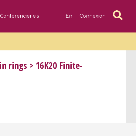
Conférencier·e·s
En
Connexion
n rings > 16K20 Finite-
6 videos
1 videos
d complex
CIMPA-CIRM Fellowships «
algébrique
Research in Residence »
Introduction to Dissipative
Dynamical Systems in Infinite
Dimensions and Their
Applications