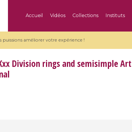
Accueil
Vidéos
Collections
Instituts
puissions améliorer votre expérience !
xx Division rings and semisimple Arti
nal
5 videos
ranches and affine
Algebraic geometry an
groups / Branches de
geometry / Géométrie 
et groupes quantiques
et géométrie complexe