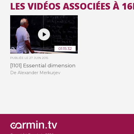
LES VIDÉOS ASSOCIÉES À 1
01:15:32
PUBLIÉE LE
27 JUIN 2015
[1101] Essential dimension
De Alexander Merkurjev