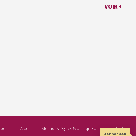
VOIR +
opos
Aide
Mentions légales & politique de confidentialité
Donner son