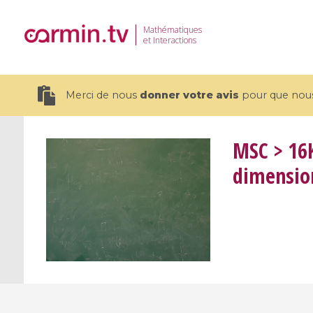
Mathématiques
et Interactions
Merci de nous
donner votre avis
pour que nous 
MSC
> 16K
dimensio
19 videos
CEMRACS 2026 : Modeling and AI
Coulomb b
for Environmental Transition /
quantum 
Centre d'Eté Mathématique de
Coulomb 
Recherche Avancée en Calcul
affines
Scientifique