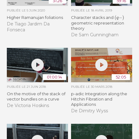
31:26
59:16
PUBLIÉE LE
5 JUIN 2020
PUBLIÉE LE
18 AVRIL 2019
(
q
−
)
Higher Ramanujan foliations
Character stacks and
geometric representation
De Tiago Jardim Da
theory
Fonseca
De Sam Gunningham
01:00:14
52:05
PUBLIÉE LE
21 JUIN 2018
PUBLIÉE LE
30 MARS 2018
​On the motive of the stack of
p-adic Integration along the
vector bundles on a curve
Hitchin Fibration and
Applications
De Victoria Hoskins
De Dimitry Wyss