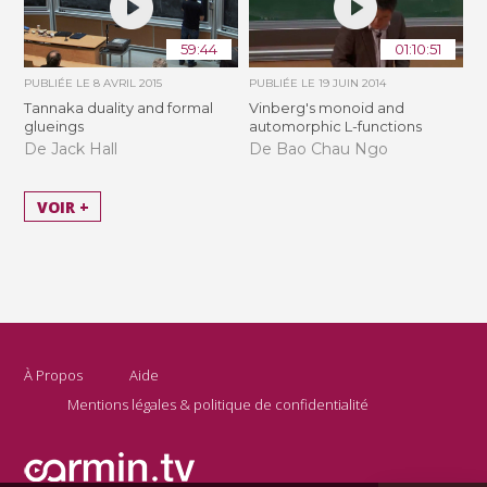
59:44
01:10:51
PUBLIÉE LE
8 AVRIL 2015
PUBLIÉE LE
19 JUIN 2014
Tannaka duality and formal
Vinberg's monoid and
glueings
automorphic L-functions
De Jack Hall
De Bao Chau Ngo
VOIR +
À Propos
Aide
Mentions légales & politique de confidentialité