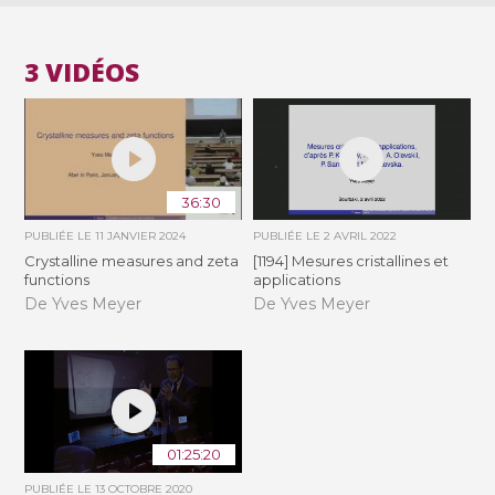
3 VIDÉOS
36:30
PUBLIÉE LE
11 JANVIER 2024
PUBLIÉE LE
2 AVRIL 2022
Crystalline measures and zeta
[1194] Mesures cristallines et
functions
applications
De Yves Meyer
De Yves Meyer
01:25:20
PUBLIÉE LE
13 OCTOBRE 2020