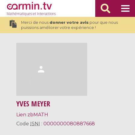
Mathématiques
et Interactions
Merci de nous
donner votre avis
pour que nous
puissions améliorer votre expérience !
YVES MEYER
Lien zbMATH
Code
ISNI
:
0000000080887668