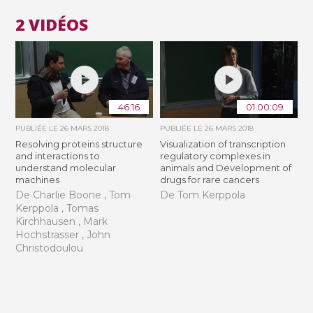
2 VIDÉOS
46:16
01:00:09
PUBLIÉE LE
26 MARS 2018
PUBLIÉE LE
26 MARS 2018
Resolving proteins structure
Visualization of transcription
and interactions to
regulatory complexes in
understand molecular
animals and Development of
machines
drugs for rare cancers
De Charlie Boone , Tom
De Tom Kerppola
Kerppola , Tomas
Kirchhausen , Mark
Hochstrasser , John
Christodoulou