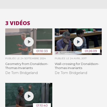
3 VIDÉOS
01:10:33
01:26:09
PUBLIÉE LE
24 SEPTEMBRE 2024
PUBLIÉE LE
24 AVRIL 2017
Geometry from Donaldson-
Wall-crossing for Donaldson-
Thomas Invariants
Thomas invariants
De Tom Bridgeland
De Tom Bridgeland
01:10:40