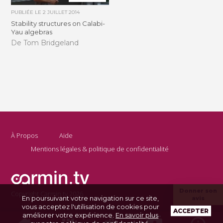
PUBLIÉE LE
2 JUILLET 2014
Stability structures on Calabi-
Yau algebras
De Tom Bridgeland
À Propos
Aide
Mentions légales & politique de confidentialité
Donner son
Copyright Carmin.tv 2026
En poursuivant votre navigation sur ce site,
avis
vous acceptez l'utilisation de cookies pour
ACCEPTER
améliorer votre expérience.
En savoir plus