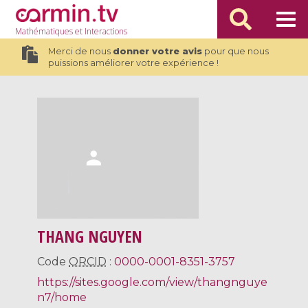
Mathématiques
et Interactions
Merci de nous
donner votre avis
pour que nous
puissions améliorer votre expérience !
THANG NGUYEN
Code
ORCID
:
0000-0001-8351-3757
https://sites.google.com/view/thangnguye
n7/home