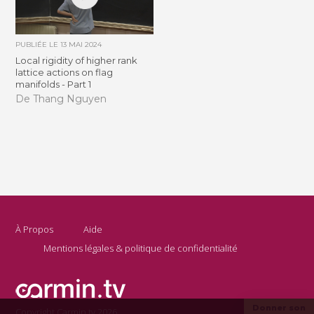
PUBLIÉE LE
13 MAI 2024
Local rigidity of higher rank
lattice actions on flag
manifolds - Part 1
De Thang Nguyen
À Propos
Aide
Mentions légales & politique de confidentialité
Donner son
Copyright Carmin.tv 2026