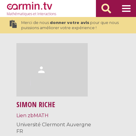
Mathématiques
et Interactions
Merci de nous
donner votre avis
pour que nous
puissions améliorer votre expérience !
SIMON RICHE
Lien zbMATH
Université Clermont Auvergne
FR