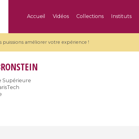
Accueil
Vidéos
Collections
Instituts
puissions améliorer votre expérience !
BRONSTEIN
e Supérieure
arisTech
5 videos
e
ranches and affine
Algebraic geometry an
groups / Branches de
geometry / Géométrie 
et groupes quantiques
et géométrie complexe