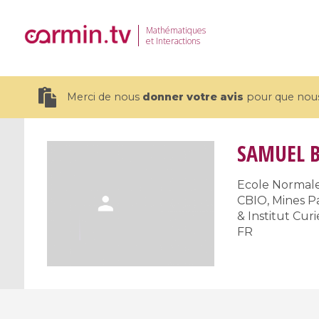
Mathématiques
et Interactions
Merci de nous
donner votre avis
pour que nous 
SAMUEL 
Ecole Normal
CBIO, Mines P
19 videos
& Institut Curi
CEMRACS 2026 : Modeling and AI
Coulomb b
FR
for Environmental Transition /
quantum 
Centre d'Eté Mathématique de
Coulomb 
Recherche Avancée en Calcul
affines
Scientifique