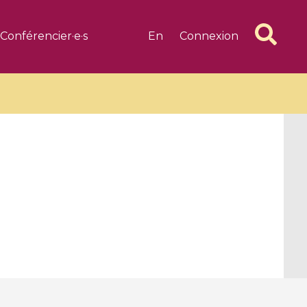
Conférencier·e·s
En
Connexion
6 videos
1 videos
d complex
CIMPA-CIRM Fellowships «
algébrique
Research in Residence »
Introduction to Dissipative
Dynamical Systems in Infinite
Dimensions and Their
Applications