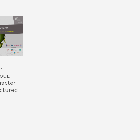
Toutes les collections
Tous les instituts
e
roup
racter
nctured