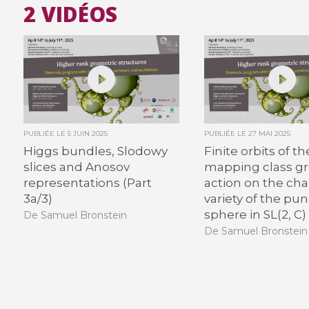
2 VIDÉOS
PUBLIÉE LE
5 JUIN 2025
PUBLIÉE LE
27 MAI 2025
Higgs bundles, Slodowy
Finite orbits of th
slices and Anosov
mapping class g
representations (Part
action on the cha
3a/3)
variety of the pu
sphere in SL(2, C)
De Samuel Bronstein
De Samuel Bronstein