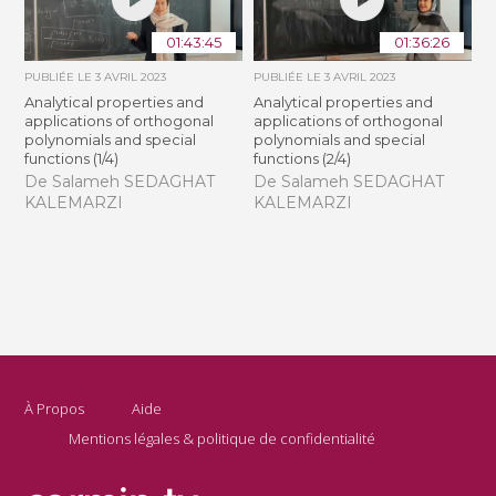
01:43:45
01:36:26
PUBLIÉE LE
3 AVRIL 2023
PUBLIÉE LE
3 AVRIL 2023
Analytical properties and
Analytical properties and
applications of orthogonal
applications of orthogonal
polynomials and special
polynomials and special
functions (1/4)
functions (2/4)
De Salameh SEDAGHAT
De Salameh SEDAGHAT
KALEMARZI
KALEMARZI
À Propos
Aide
Mentions légales & politique de confidentialité