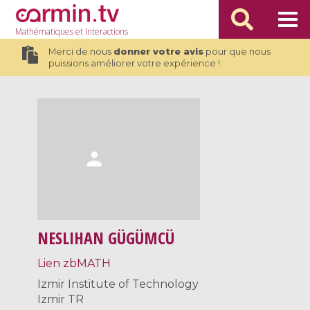
Mathématiques
et Interactions
Merci de nous
donner votre avis
pour que nous
puissions améliorer votre expérience !
NESLIHAN GÜGÜMCÜ
Lien zbMATH
Izmir Institute of Technology
Izmir TR