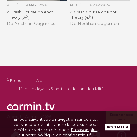
PUBLIÉE LE
4 MARS 2024
PUBLIÉE LE
4 MARS 2024
A Crash Course on Knot
A Crash Course on Knot
Theory (3/4)
Theory (4/4)
De Neslihan Gügümcü
De Neslihan Gügümcü
À Propos
Aide
Mentions légales & politique de confidentialité
Donner son
Copyright Carmin.tv 2026
En poursuivant votre navigation sur ce site,
avis
vous acceptez l'utilisation de cookies pour
ACCEPTER
améliorer votre expérience.
En savoir plus
sur notre politique de confidentialité
.