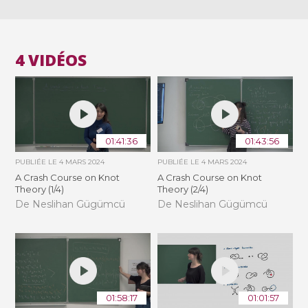
4 VIDÉOS
01:41:36
01:43:56
PUBLIÉE LE
4 MARS 2024
PUBLIÉE LE
4 MARS 2024
A Crash Course on Knot
A Crash Course on Knot
Theory (1/4)
Theory (2/4)
De Neslihan Gügümcü
De Neslihan Gügümcü
01:58:17
01:01:57