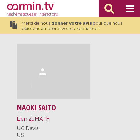
Mathématiques
et Interactions
Merci de nous
donner votre avis
pour que nous
puissions améliorer votre expérience !
NAOKI SAITO
Lien zbMATH
UC Davis
US