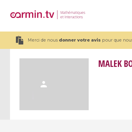
Mathématiques
et Interactions
Merci de nous
donner votre avis
pour que nous 
MALEK B
19 videos
CEMRACS 2026 : Modeling and AI
Coulomb b
for Environmental Transition /
quantum 
Centre d'Eté Mathématique de
Coulomb 
Recherche Avancée en Calcul
affines
Scientifique