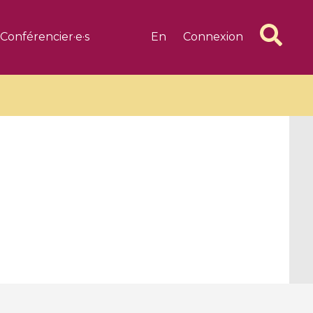
Conférencier·e·s
En
Connexion
6 videos
1 videos
d complex
CIMPA-CIRM Fellowships «
algébrique
Research in Residence »
Introduction to Dissipative
Dynamical Systems in Infinite
Dimensions and Their
Applications