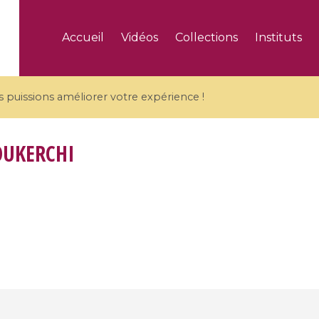
Accueil
Vidéos
Collections
Instituts
puissions améliorer votre expérience !
OUKERCHI
5 videos
ranches and affine
Algebraic geometry an
groups / Branches de
geometry / Géométrie 
et groupes quantiques
et géométrie complexe