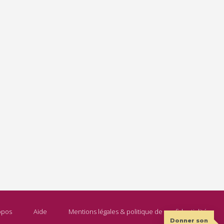
opos
Aide
Mentions légales & politique de confidentialité
Donner son