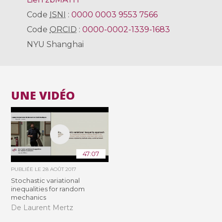
Code
ISNI
:
0000 0003 9553 7566
Code
ORCID
:
0000-0002-1339-1683
NYU Shanghai
UNE VIDÉO
47:07
PUBLIÉE LE
28 AOÛT 2017
Stochastic variational
inequalities for random
mechanics
De Laurent Mertz