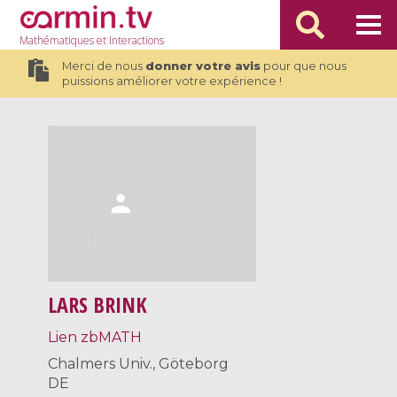
Mathématiques
et Interactions
Merci de nous
donner votre avis
pour que nous
puissions améliorer votre expérience !
LARS BRINK
Lien zbMATH
Chalmers Univ., Göteborg
DE