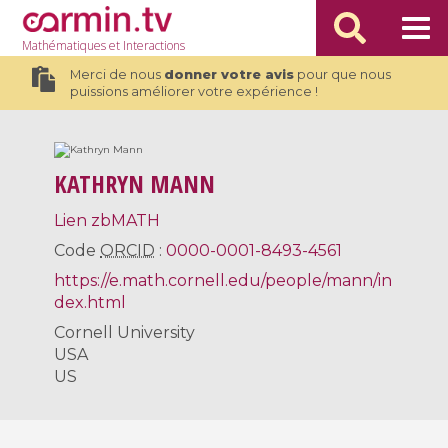
Mathématiques
et Interactions
Merci de nous
donner votre avis
pour que nous
puissions améliorer votre expérience !
KATHRYN MANN
Lien zbMATH
Code
ORCID
:
0000-0001-8493-4561
https://e.math.cornell.edu/people/mann/in
dex.html
Cornell University
USA
US