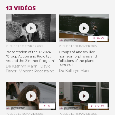
13 VIDÉOS
01:04:27
PUBLIÉE LE
11 FÉVRIER 2025
PUBLIÉE LE
10 JANVIER 2025
Presentation of the T2 2024:
Groups of Anosov-like
"Group Action and Rigidity :
homeomorphisms and
Around the Zimmer Program"
foliations of the plane -
lecture 1
De Kathryn Mann , David
De Kathryn Mann
Fisher , Vincent Pecastaing
59:36
01:02:39
PUBLIÉE LE
10 JANVIER 2025
PUBLIÉE LE
10 JANVIER 2025