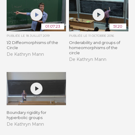
01:07:23
51:20
PUBLIÉE LE
18 JUILLET 2019
PUBLIÉE LE
11 OCTOBRE 2016
1/2 Diffeomorphisms of the
Orderability and groups of
Circle
homeomorphisms of the
circle
De Kathryn Mann
De Kathryn Mann
Boundary rigidity for
hyperbolic groups
De Kathryn Mann