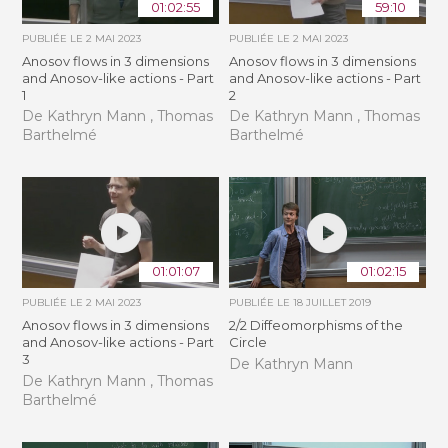
01:02:55
59:10
PUBLIÉE LE
2 MAI 2023
PUBLIÉE LE
2 MAI 2023
Anosov flows in 3 dimensions
Anosov flows in 3 dimensions
and Anosov-like actions - Part
and Anosov-like actions - Part
1
2
De Kathryn Mann , Thomas
De Kathryn Mann , Thomas
Barthelmé
Barthelmé
01:01:07
01:02:15
PUBLIÉE LE
2 MAI 2023
PUBLIÉE LE
18 JUILLET 2019
Anosov flows in 3 dimensions
2/2 Diffeomorphisms of the
and Anosov-like actions - Part
Circle
3
De Kathryn Mann
De Kathryn Mann , Thomas
Barthelmé