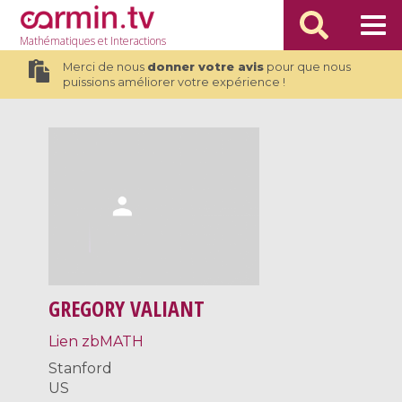
Mathématiques
et Interactions
Merci de nous
donner votre avis
pour que nous
puissions améliorer votre expérience !
GREGORY VALIANT
Lien zbMATH
Stanford
US