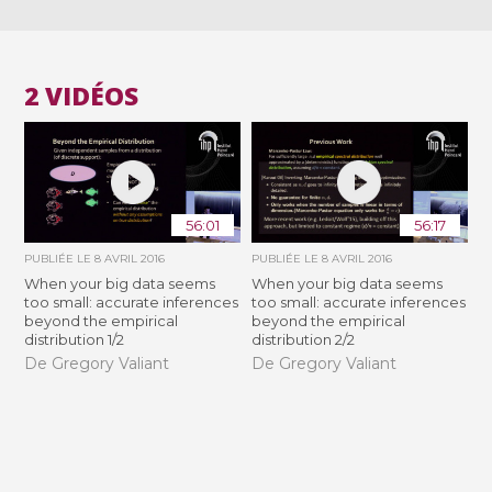
2 VIDÉOS
56:01
56:17
PUBLIÉE LE
8 AVRIL 2016
PUBLIÉE LE
8 AVRIL 2016
When your big data seems
When your big data seems
too small: accurate inferences
too small: accurate inferences
beyond the empirical
beyond the empirical
distribution 1/2
distribution 2/2
De Gregory Valiant
De Gregory Valiant