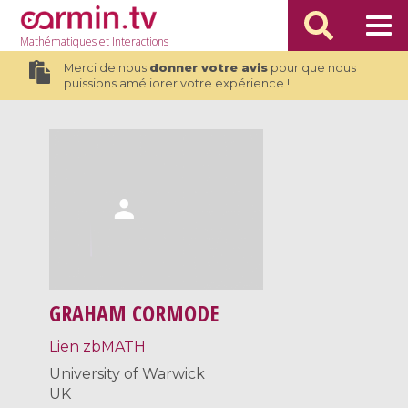
Mathématiques
et Interactions
Merci de nous
donner votre avis
pour que nous
puissions améliorer votre expérience !
GRAHAM CORMODE
Lien zbMATH
University of Warwick
UK