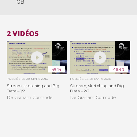
GB
2 VIDÉOS
49:14
46:40
PUBLIÉE LE
28 MARS 2016
PUBLIÉE LE
28 MARS 2016
Stream, sketching and Big
Streram, sketching and Big
Data – 1/2
Data – 2/2
De Graham Cormode
De Graham Cormode