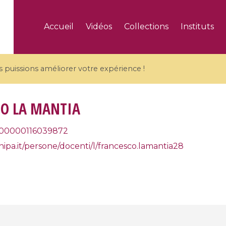
Accueil
Vidéos
Collections
Instituts
puissions améliorer votre expérience !
O LA MANTIA
00000116039872
5 videos
ipa.it/persone/docenti/l/francesco.lamantia28
ranches and affine
Algebraic geometry an
groups / Branches de
geometry / Géométrie 
et groupes quantiques
et géométrie complexe