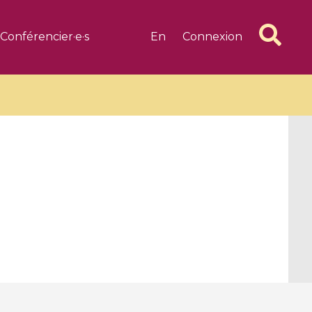
Conférencier·e·s
En
Connexion
6 videos
1 videos
d complex
CIMPA-CIRM Fellowships «
algébrique
Research in Residence »
Introduction to Dissipative
Dynamical Systems in Infinite
Dimensions and Their
Applications