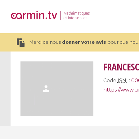
Mathématiques
et Interactions
Merci de nous
donner votre avis
pour que nous 
FRANCESC
Code
ISNI
:
00
19 videos
https://www.un
CEMRACS 2026 : Modeling and AI
Coulomb b
for Environmental Transition /
quantum 
Centre d'Eté Mathématique de
Coulomb 
Recherche Avancée en Calcul
affines
Scientifique