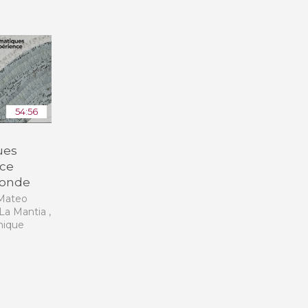
Toutes les collections
Tous les instituts
54:56
ues
ce
 ronde
 Mateo
La Mantia ,
nique