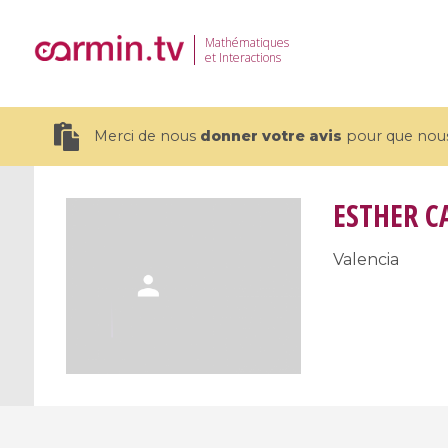
Mathématiques
et Interactions
Merci de nous
donner votre avis
pour que nous 
ESTHER C
Valencia
19 videos
CEMRACS 2026 : Modeling and AI
Coulomb b
for Environmental Transition /
quantum 
Centre d'Eté Mathématique de
Coulomb 
Recherche Avancée en Calcul
affines
Scientifique