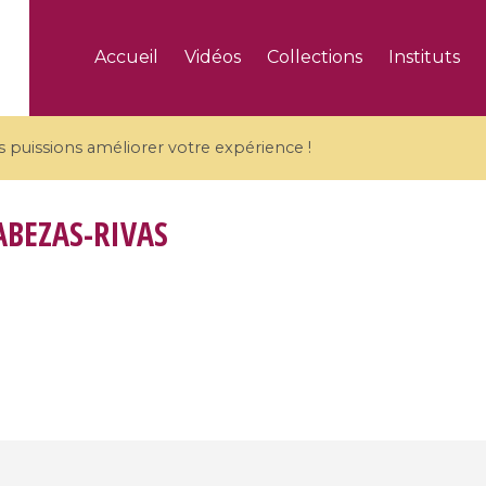
Accueil
Vidéos
Collections
Instituts
puissions améliorer votre expérience !
ABEZAS-RIVAS
5 videos
ranches and affine
Algebraic geometry an
groups / Branches de
geometry / Géométrie 
et groupes quantiques
et géométrie complexe