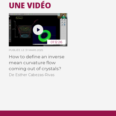
UNE VIDÉO
01:12:26
PUBLIÉE LE
31 MARS 2025
How to define an inverse
mean curvature flow
coming out of crystals?
De Esther Cabezas-Rivas