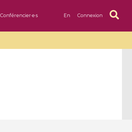
Conférencier·e·s
En
Connexion
6 videos
1 videos
d complex
CIMPA-CIRM Fellowships «
algébrique
Research in Residence »
Introduction to Dissipative
Dynamical Systems in Infinite
Dimensions and Their
Applications