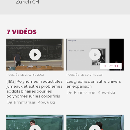
Zurich CH
7 VIDÉOS
01:25:28
PUBLIÉE LE
2 AVRIL 2022
PUBLIÉE LE
3 AVRIL 2021
[1193] Polynômes irréductibles
Les graphes, un autre univers
jumeaux et autres problèmes
en expansion
additifs binaires pour les
De Emmanuel Kowalski
polynômes sur les corps finis
De Emmanuel Kowalski