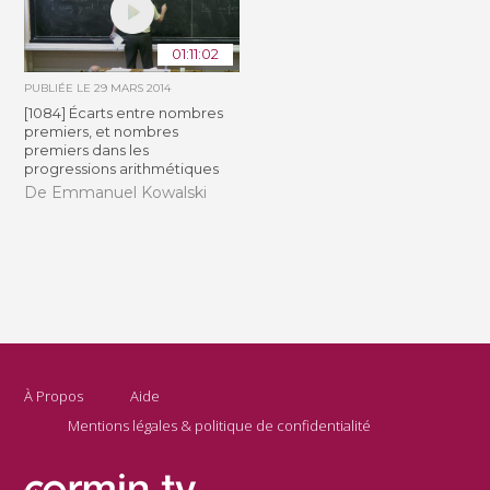
01:11:02
PUBLIÉE LE
29 MARS 2014
[1084] Écarts entre nombres
premiers, et nombres
premiers dans les
progressions arithmétiques
De Emmanuel Kowalski
À Propos
Aide
Mentions légales & politique de confidentialité