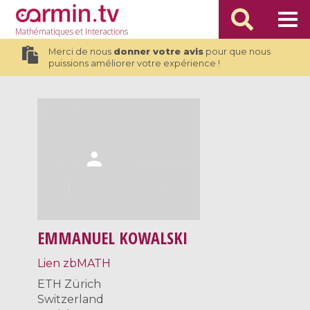
Mathématiques
et Interactions
Merci de nous
donner votre avis
pour que nous
puissions améliorer votre expérience !
EMMANUEL KOWALSKI
Lien zbMATH
ETH Zürich
Switzerland