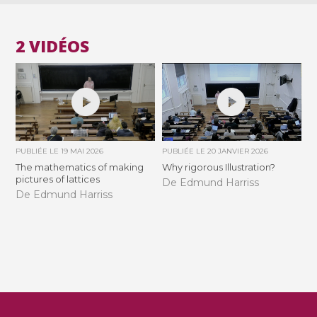
2 VIDÉOS
PUBLIÉE LE
19 MAI 2026
PUBLIÉE LE
20 JANVIER 2026
The mathematics of making
Why rigorous Illustration?
pictures of lattices
De Edmund Harriss
De Edmund Harriss