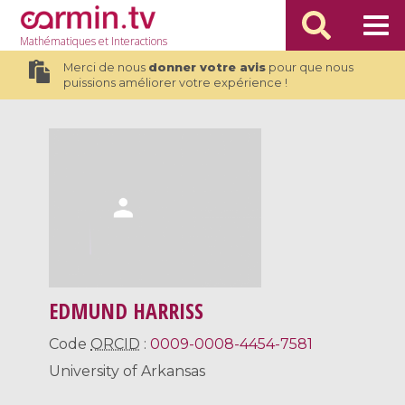
Mathématiques
et Interactions
Merci de nous
donner votre avis
pour que nous
puissions améliorer votre expérience !
EDMUND HARRISS
Code
ORCID
:
0009-0008-4454-7581
University of Arkansas