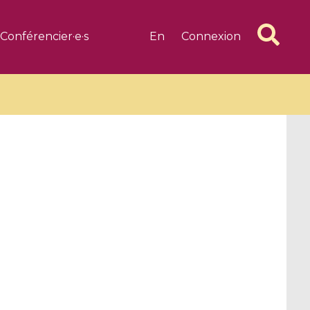
Conférencier·e·s
En
Connexion
6 videos
1 videos
d complex
CIMPA-CIRM Fellowships «
algébrique
Research in Residence »
Introduction to Dissipative
Dynamical Systems in Infinite
Dimensions and Their
Applications