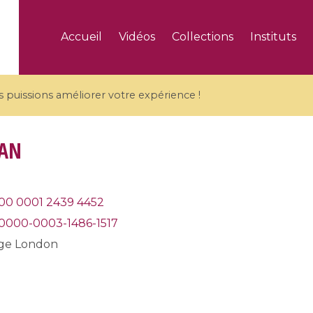
Accueil
Vidéos
Collections
Instituts
puissions améliorer votre expérience !
SAN
5 videos
00 0001 2439 4452
0000-0003-1486-1517
ranches and affine
Algebraic geometry an
groups / Branches de
geometry / Géométrie 
ege London
et groupes quantiques
et géométrie complexe