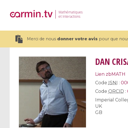
Mathématiques
et Interactions
Merci de nous
donner votre avis
pour que nous 
DAN CRI
Lien zbMATH
19 videos
Code
ISNI
:
00
Code
ORCID
:
CEMRACS 2026 : Modeling and AI
Coulomb b
for Environmental Transition /
quantum 
Imperial Coll
Centre d'Eté Mathématique de
Coulomb 
UK
Recherche Avancée en Calcul
affines
GB
Scientifique