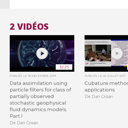
2 VIDÉOS
32:25
PUBLIÉE LE
18 DÉCEMBRE 2019
PUBLIÉE LE
26 JUILLET 2017
Data assimilation using
Cubature metho
particle filters for class of
applications
partially observed
De Dan Crisan
stochastic geophysical
fluid dynamics models.
Part I
De Dan Crisan